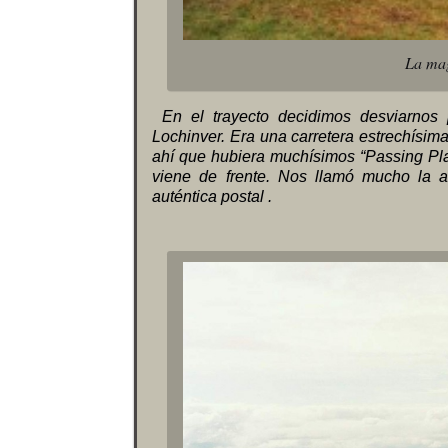
La mag
En el trayecto decidimos desviarnos 
Lochinver. Era una carretera estrechísi
ahí que hubiera muchísimos “Passing Plac
viene de frente. Nos llamó mucho la at
auténtica postal .