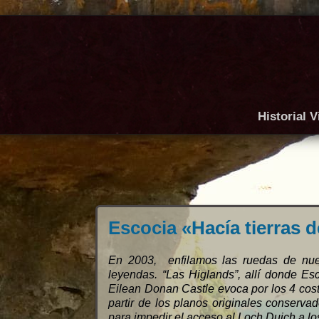
Historial V
Escocia «Hacía tierras 
En 2003, enfilamos las ruedas de nues
leyendas. “Las Higlands”, allí donde E
Eilean Donan Castle evoca por los 4 cost
partir de los planos originales conserva
para impedir el acceso al Loch Duich a lo