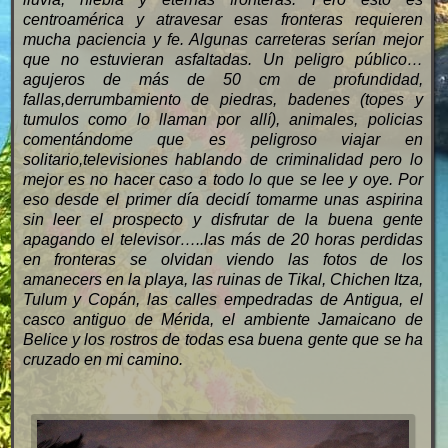
centroamérica y atravesar esas fronteras requieren
mucha paciencia y fe. Algunas carreteras serían mejor
que no estuvieran asfaltadas. Un peligro público…
agujeros de más de 50 cm de profundidad,
fallas,derrumbamiento de piedras, badenes (topes y
tumulos como lo llaman por allí), animales, policias
comentándome que es peligroso viajar en
solitario,televisiones hablando de criminalidad pero lo
mejor es no hacer caso a todo lo que se lee y oye. Por
eso desde el primer día decidí tomarme unas aspirina
sin leer el prospecto y disfrutar de la buena gente
apagando el televisor…..las más de 20 horas perdidas
en fronteras se olvidan viendo las fotos de los
amanecers en la playa, las ruinas de Tikal, Chichen Itza,
Tulum y Copán, las calles empedradas de Antigua, el
casco antiguo de Mérida, el ambiente Jamaicano de
Belice y los rostros de todas esa buena gente que se ha
cruzado en mi camino.