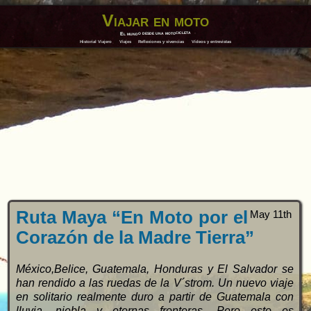
Viajar en moto
El mundo desde una motocicleta
Historial Viajero
Viajes
Reflexiones y vivencias
Vídeos y entrevistas
Ruta Maya “En Moto por el
May 11th
Corazón de la Madre Tierra”
México,Belice, Guatemala, Honduras y El Salvador se
han rendido a las ruedas de la V´strom. Un nuevo viaje
en solitario realmente duro a partir de Guatemala con
lluvia, niebla y eternas fronteras. Pero esto es