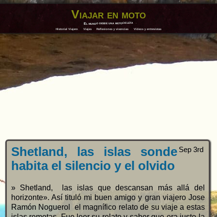
Viajar en moto
El mundo desde una motocicleta
Historial Viajero
Viajes
Reflexiones y vivencias
Vídeos y entrevistas
Shetland, las islas sonde
Sep 3rd
habita el silencio y el olvido
» Shetland, las islas que descansan más allá del
horizonte». Así tituló mi buen amigo y gran viajero Jose
Ramón Noguerol el magnífico relato de su viaje a estas
islas remotas. Fue leer su relato y saber que era justo la