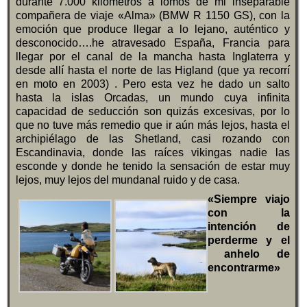
durante 7.000 kilómetros a lomos de mi inseparable
compañera de viaje «Alma» (BMW R 1150 GS), con la
emoción que produce llegar a lo lejano, auténtico y
desconocido….he atravesado España, Francia para
llegar por el canal de la mancha hasta Inglaterra y
desde allí hasta el norte de las Higland (que ya recorrí
en moto en 2003) . Pero esta vez he dado un salto
hasta la islas Orcadas, un mundo cuya infinita
capacidad de seducción son quizás excesivas, por lo
que no tuve más remedio que ir aún más lejos, hasta el
archipiélago de las Shetland, casi rozando con
Escandinavia, donde las raíces vikingas nadie las
esconde y donde he tenido la sensación de estar muy
lejos, muy lejos del mundanal ruido y de casa.
«Siempre viajo
con la
intención de
perderme y el
anhelo de
encontrarme»