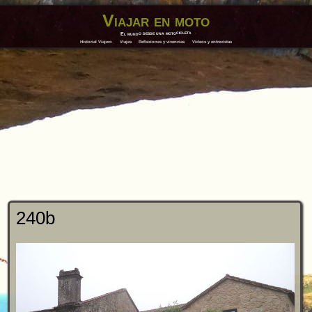
Viajar en moto
El mundo desde una motocicleta
Historial Viajero
Viajes
Reflexiones y vivencias
Vídeos y entrevistas
240b