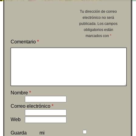
Tu dirección de correo
electrónico no será
publicada.
Los campos
obligatorios están
marcados con
*
Comentario
*
Nombre
*
Correo electrónico
*
Web
Guarda mi