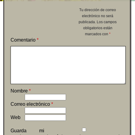
Tu dirección de correo
electrónico no será
publicada.
Los campos
obligatorios están
marcados con
*
Comentario
*
Nombre
*
Correo electrónico
*
Web
Guarda mi