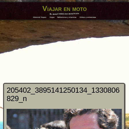
Viajar en moto
El mundo desde una motocicleta
Historial Viajero
Viajes
Reflexiones y vivencias
Vídeos y entrevistas
205402_3895141250134_1330806
829_n