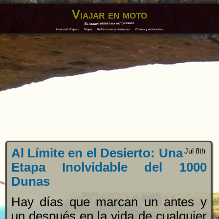
Viajar en moto
El mundo desde una motocicleta
Historial Viajero
Viajes
Reflexiones y vivencias
Vídeos y entrevistas
Al Límite en el Desierto: Una
Jul 8th
Etapa Inolvidable del 1000
Dunas
Hay días que marcan un antes y
un después en la vida de cualquier