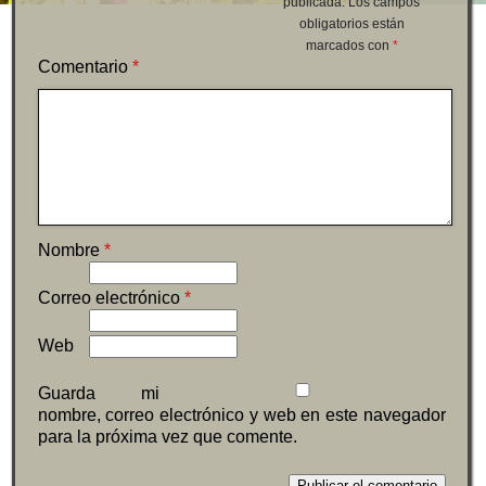
publicada.
Los campos
obligatorios están
marcados con
*
Comentario
*
Nombre
*
Correo electrónico
*
Web
Guarda mi
nombre, correo electrónico y web en este navegador
para la próxima vez que comente.